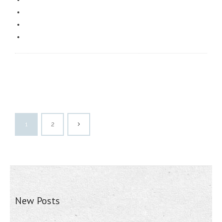
1
2
New Posts