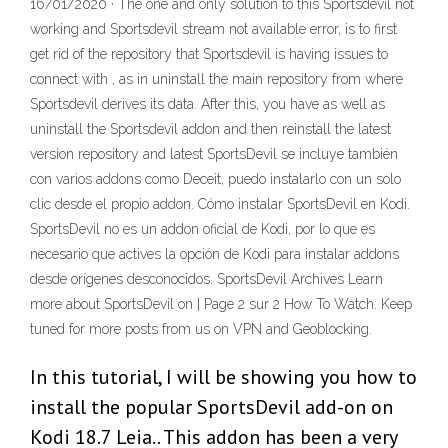
16/01/2020 · The one and only solution to this Sportsdevil not
working and Sportsdevil stream not available error, is to first
get rid of the repository that Sportsdevil is having issues to
connect with , as in uninstall the main repository from where
Sportsdevil derives its data. After this, you have as well as
uninstall the Sportsdevil addon and then reinstall the latest
version repository and latest SportsDevil se incluye también
con varios addons como Deceit, puedo instalarlo con un solo
clic desde el propio addon. Cómo instalar SportsDevil en Kodi.
SportsDevil no es un addon oficial de Kodi, por lo que es
necesario que actives la opción de Kodi para instalar addons
desde orígenes desconocidos. SportsDevil Archives Learn
more about SportsDevil on | Page 2 sur 2 How To Watch. Keep
tuned for more posts from us on VPN and Geoblocking.
In this tutorial, I will be showing you how to
install the popular SportsDevil add-on on
Kodi 18.7 Leia.. This addon has been a very